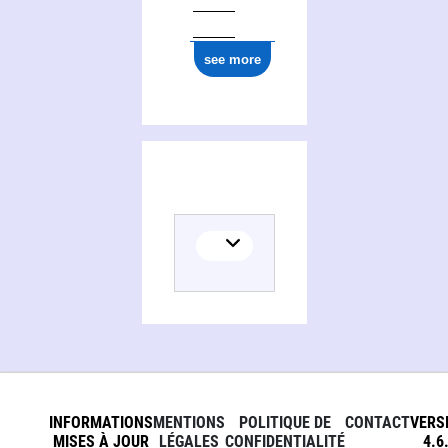
see more
INFORMATIONS
MENTIONS
POLITIQUE DE
CONTACT
VERS
MISES À JOUR
LÉGALES
CONFIDENTIALITÉ
4.6