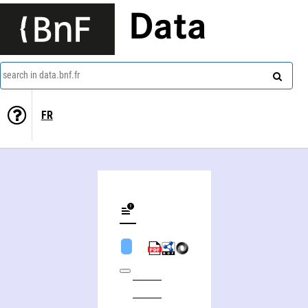
Data
search in data.bnf.fr
FR