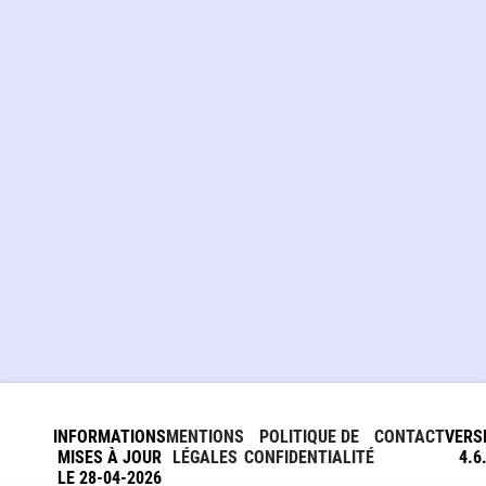
INFORMATIONS
MENTIONS
POLITIQUE DE
CONTACT
VERS
MISES À JOUR
LÉGALES
CONFIDENTIALITÉ
4.6
LE 28-04-2026