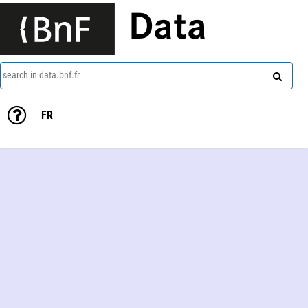
Data
search in data.bnf.fr
FR