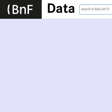
Data
search in data.bnf.fr