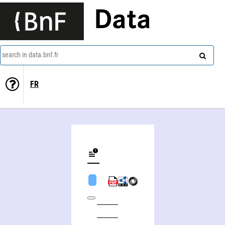
Data
search in data.bnf.fr
FR