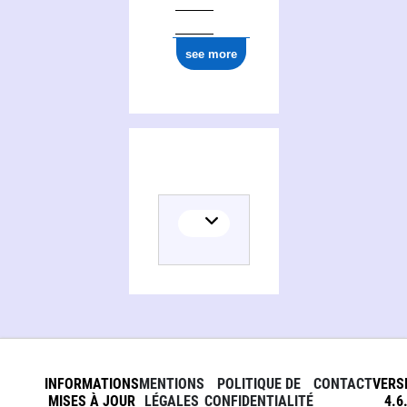
see more
INFORMATIONS
MENTIONS
POLITIQUE DE
CONTACT
VERS
MISES À JOUR
LÉGALES
CONFIDENTIALITÉ
4.6