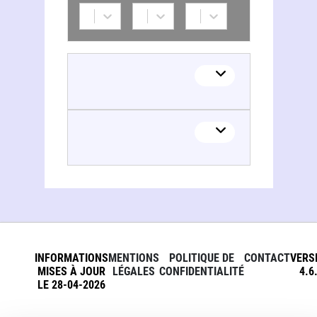
Institut national de recherche pédagogique. Service d'histoire de l'éducation. France
INFORMATIONS
MENTIONS
POLITIQUE DE
CONTACT
VERS
MISES À JOUR
LÉGALES
CONFIDENTIALITÉ
4.6
LE 28-04-2026