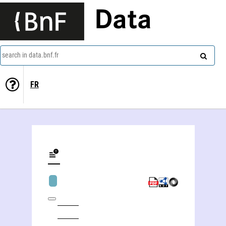
Data
search in data.bnf.fr
FR