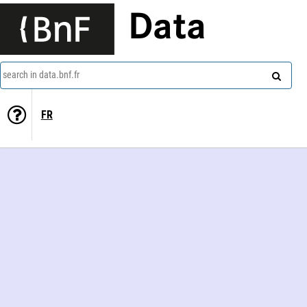
Data
search in data.bnf.fr
FR