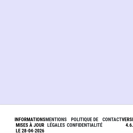
INFORMATIONS
MENTIONS
POLITIQUE DE
CONTACT
VERS
MISES À JOUR
LÉGALES
CONFIDENTIALITÉ
4.6
LE 28-04-2026