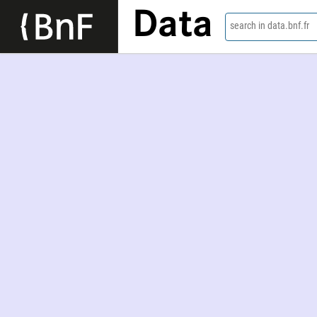
Data
search in data.bnf.fr