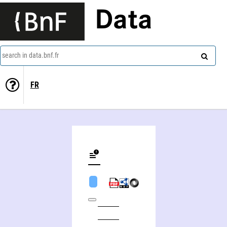
Data
search in data.bnf.fr
FR