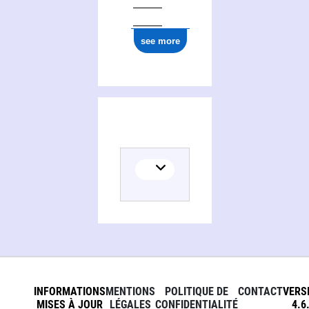
0000 0000 0058 0077
see more
INFORMATIONS
MENTIONS
POLITIQUE DE
CONTACT
VERS
MISES À JOUR
LÉGALES
CONFIDENTIALITÉ
4.6