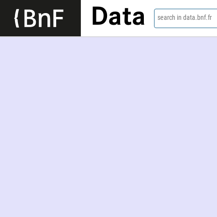
Data
search in data.bnf.fr