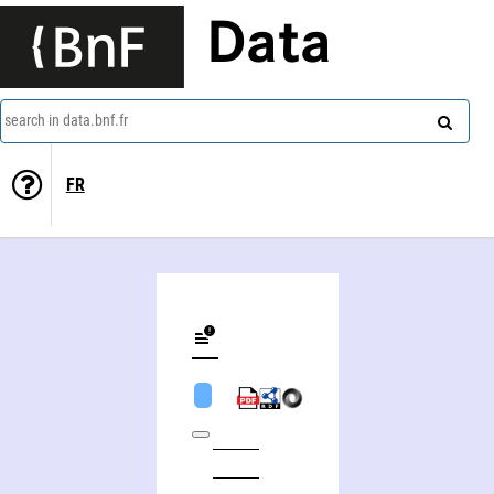
Data
search in data.bnf.fr
FR