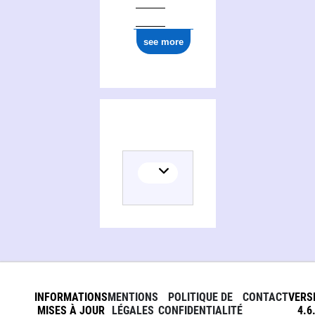
see more
INFORMATIONS
MENTIONS
POLITIQUE DE
CONTACT
VERS
MISES À JOUR
LÉGALES
CONFIDENTIALITÉ
4.6