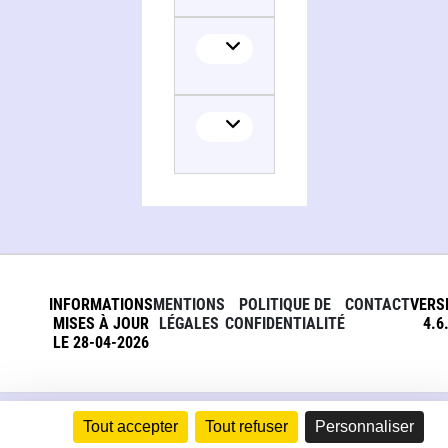
INFORMATIONS
MENTIONS
POLITIQUE DE
CONTACT
VERS
MISES À JOUR
LÉGALES
CONFIDENTIALITÉ
4.6
LE 28-04-2026
Tout accepter
Tout refuser
Personnaliser