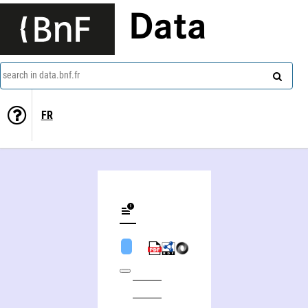
Data
search in data.bnf.fr
FR