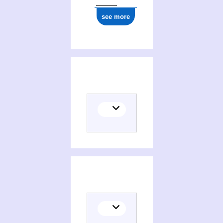
0000 0000 4770 8875
see more