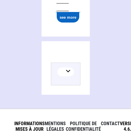
see more
Activities of Institut africain pour le développement économique et social. Centre africain de formation
INFORMATIONS
MENTIONS
POLITIQUE DE
CONTACT
VERS
MISES À JOUR
LÉGALES
CONFIDENTIALITÉ
4.6