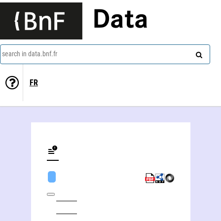
Data
search in data.bnf.fr
FR