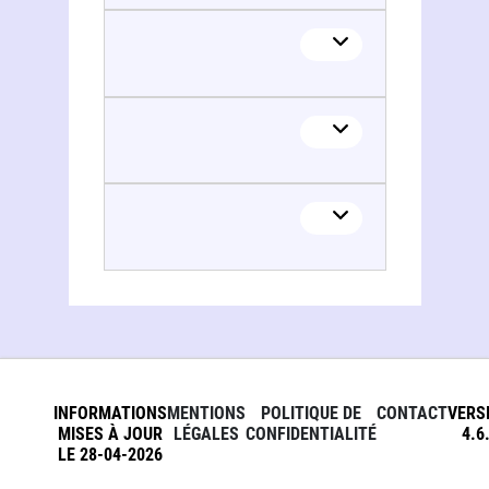
Association internationale du barreau. Committee on banking law
INFORMATIONS
MENTIONS
POLITIQUE DE
CONTACT
VERS
MISES À JOUR
LÉGALES
CONFIDENTIALITÉ
4.6
LE 28-04-2026