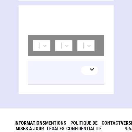
INFORMATIONS
MENTIONS
POLITIQUE DE
CONTACT
VERS
MISES À JOUR
LÉGALES
CONFIDENTIALITÉ
4.6