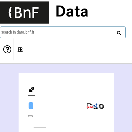
Data
search in data.bnf.fr
FR