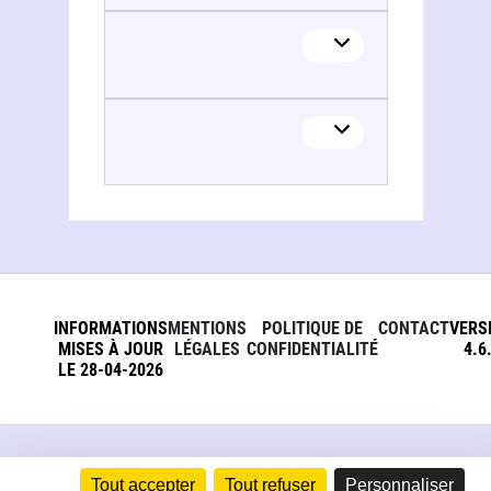
INFORMATIONS
MENTIONS
POLITIQUE DE
CONTACT
VERS
MISES À JOUR
LÉGALES
CONFIDENTIALITÉ
4.6
LE 28-04-2026
Tout accepter
Tout refuser
Personnaliser