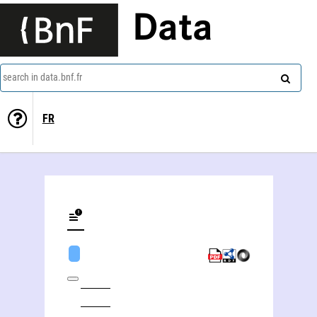
Data
search in data.bnf.fr
FR