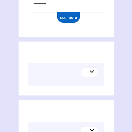
see more
Chemistry