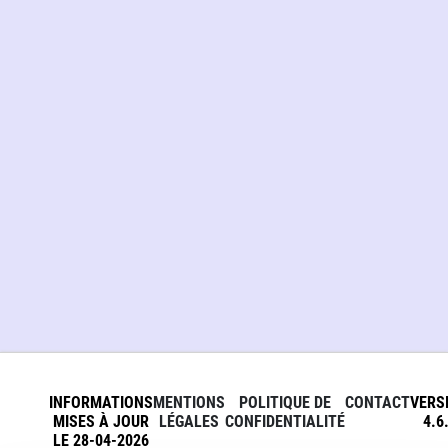
INFORMATIONS
MENTIONS
POLITIQUE DE
CONTACT
VERS
MISES À JOUR
LÉGALES
CONFIDENTIALITÉ
4.6
LE 28-04-2026