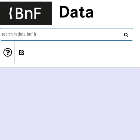
Data
search in data.bnf.fr
FR