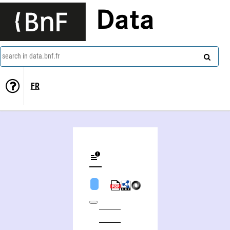
Data
search in data.bnf.fr
FR