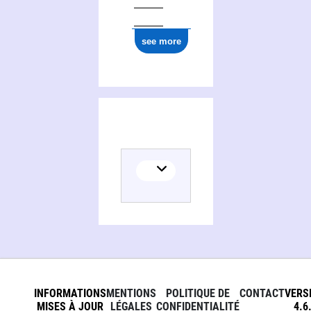
ark:/12148/cb12277971x
see more
INFORMATIONS
MENTIONS
POLITIQUE DE
CONTACT
VERS
MISES À JOUR
LÉGALES
CONFIDENTIALITÉ
4.6