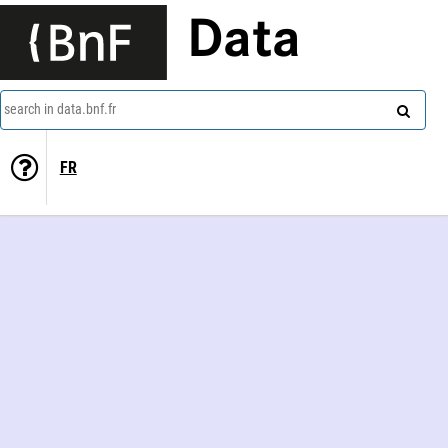
Data
search in data.bnf.fr
FR