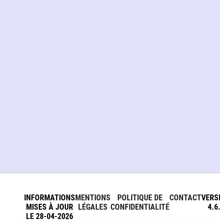
INFORMATIONS
MENTIONS
POLITIQUE DE
CONTACT
VERS
MISES À JOUR
LÉGALES
CONFIDENTIALITÉ
4.6
LE 28-04-2026