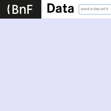
Data
search in data.bnf.fr