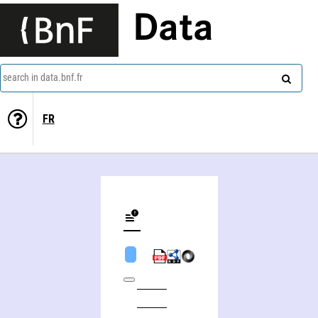
Data
search in data.bnf.fr
FR