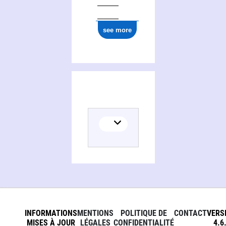
see more
INFORMATIONS
MENTIONS
POLITIQUE DE
CONTACT
VERS
MISES À JOUR
LÉGALES
CONFIDENTIALITÉ
4.6