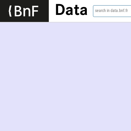
Data
search in data.bnf.fr