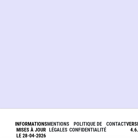
INFORMATIONS
MENTIONS
POLITIQUE DE
CONTACT
VERS
MISES À JOUR
LÉGALES
CONFIDENTIALITÉ
4.6
LE 28-04-2026