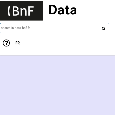
Data
search in data.bnf.fr
FR