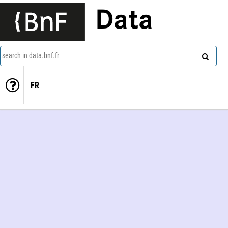
Data
search in data.bnf.fr
FR