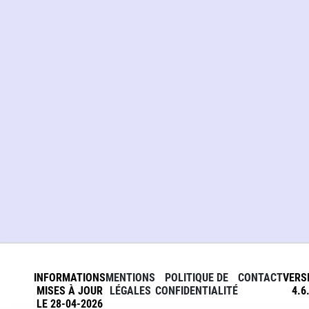
INFORMATIONS
MENTIONS
POLITIQUE DE
CONTACT
VERS
MISES À JOUR
LÉGALES
CONFIDENTIALITÉ
4.6
LE 28-04-2026