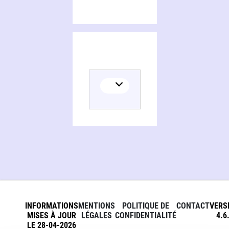
INFORMATIONS
MENTIONS
POLITIQUE DE
CONTACT
VERS
MISES À JOUR
LÉGALES
CONFIDENTIALITÉ
4.6
LE 28-04-2026