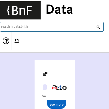
Data
search in data.bnf.fr
FR
see more