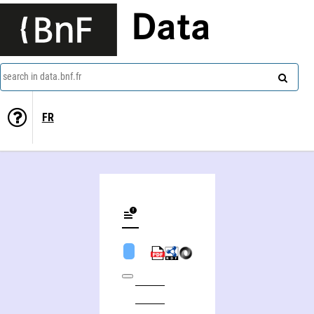
Data
search in data.bnf.fr
FR