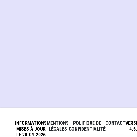
INFORMATIONS
MENTIONS
POLITIQUE DE
CONTACT
VERS
MISES À JOUR
LÉGALES
CONFIDENTIALITÉ
4.6
LE 28-04-2026