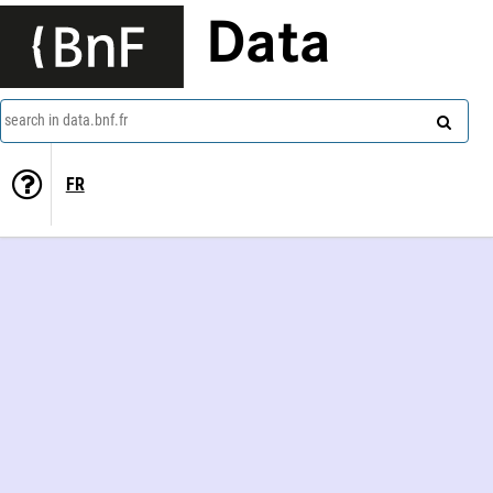
Data
search in data.bnf.fr
FR