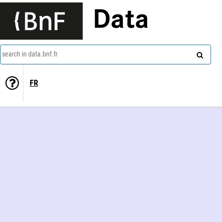
Data
search in data.bnf.fr
FR