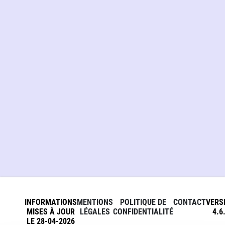
INFORMATIONS
MENTIONS
POLITIQUE DE
CONTACT
VERS
MISES À JOUR
LÉGALES
CONFIDENTIALITÉ
4.6
LE 28-04-2026