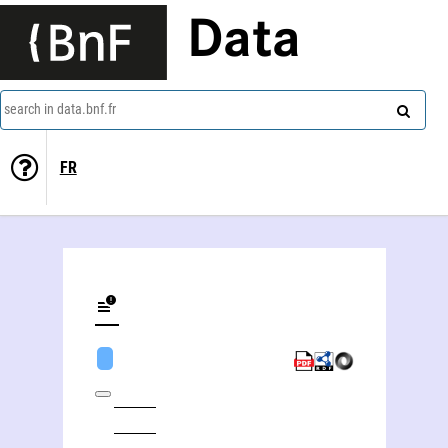
Data
search in data.bnf.fr
FR