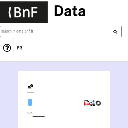
Data
search in data.bnf.fr
FR