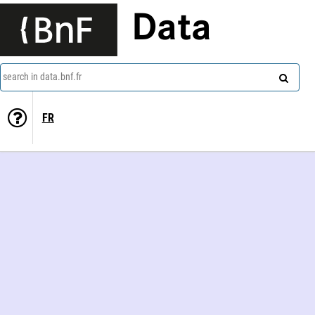
Data
search in data.bnf.fr
FR