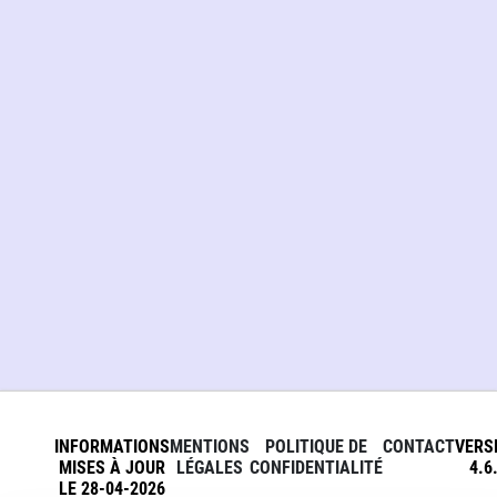
INFORMATIONS
MENTIONS
POLITIQUE DE
CONTACT
VERS
MISES À JOUR
LÉGALES
CONFIDENTIALITÉ
4.6
LE 28-04-2026