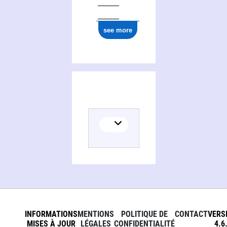
see more
INFORMATIONS
MENTIONS
POLITIQUE DE
CONTACT
VERS
MISES À JOUR
LÉGALES
CONFIDENTIALITÉ
4.6