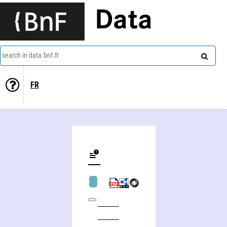
Data
search in data.bnf.fr
FR