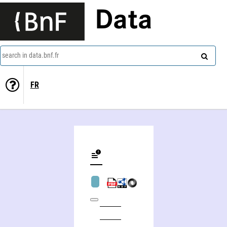
Data
search in data.bnf.fr
FR