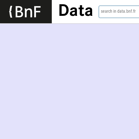
Data
search in data.bnf.fr