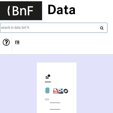
Data
search in data.bnf.fr
FR