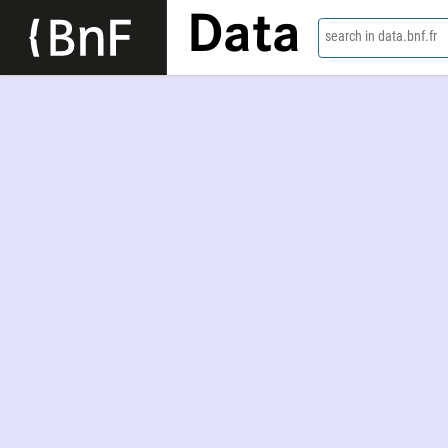
Data
search in data.bnf.fr