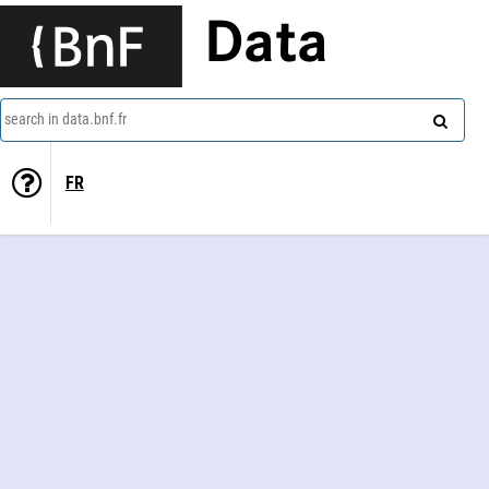
Data
search in data.bnf.fr
FR