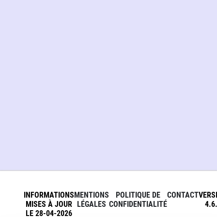
INFORMATIONS
MENTIONS
POLITIQUE DE
CONTACT
VERS
MISES À JOUR
LÉGALES
CONFIDENTIALITÉ
4.6
LE 28-04-2026