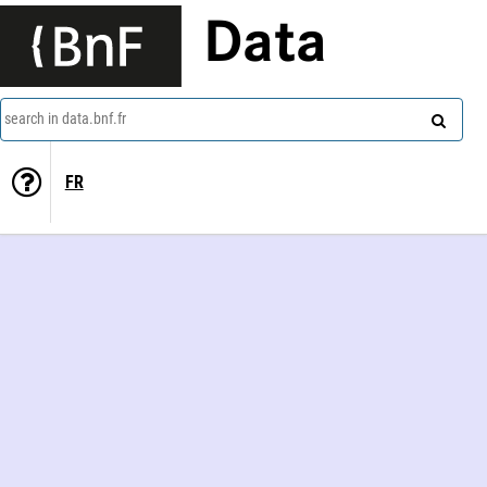
Data
search in data.bnf.fr
FR