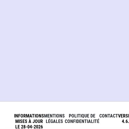
INFORMATIONS
MENTIONS
POLITIQUE DE
CONTACT
VERS
MISES À JOUR
LÉGALES
CONFIDENTIALITÉ
4.6
LE 28-04-2026