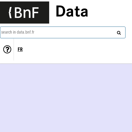
Data
search in data.bnf.fr
FR