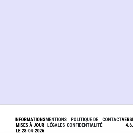
INFORMATIONS
MENTIONS
POLITIQUE DE
CONTACT
VERS
MISES À JOUR
LÉGALES
CONFIDENTIALITÉ
4.6
LE 28-04-2026