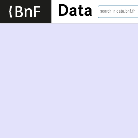
Data
search in data.bnf.fr