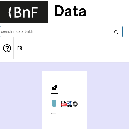
Data
search in data.bnf.fr
FR