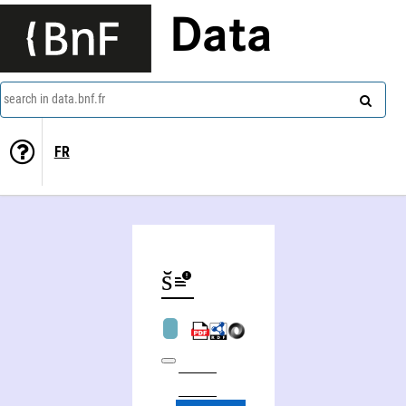
Data
search in data.bnf.fr
FR
Vlastivědne muzeum. Los̆tice, Tchécoslovaquie