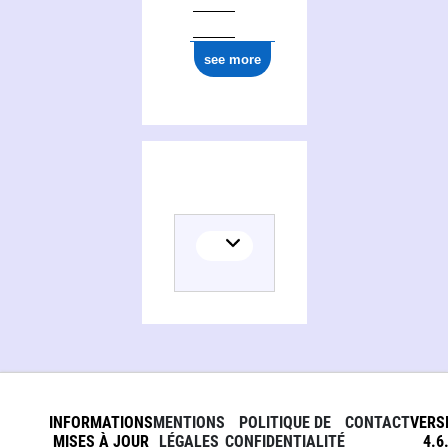
see more
INFORMATIONS
MENTIONS
POLITIQUE DE
CONTACT
VERS
MISES À JOUR
LÉGALES
CONFIDENTIALITÉ
4.6