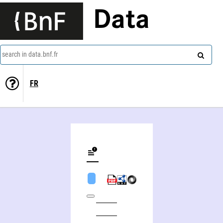
Data
search in data.bnf.fr
FR