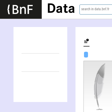
Data
search in data.bnf.fr