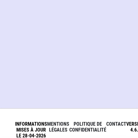
INFORMATIONS
MENTIONS
POLITIQUE DE
CONTACT
VERS
MISES À JOUR
LÉGALES
CONFIDENTIALITÉ
4.6
LE 28-04-2026