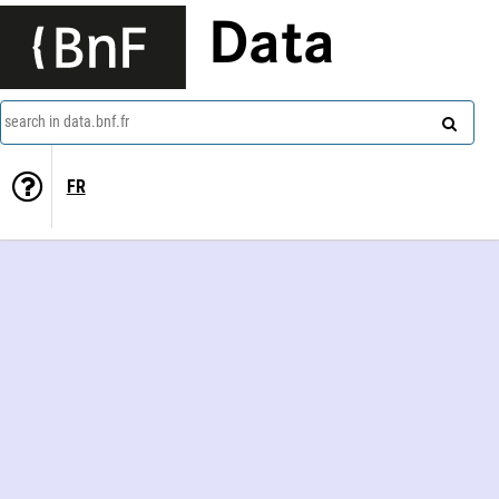
Data
search in data.bnf.fr
FR