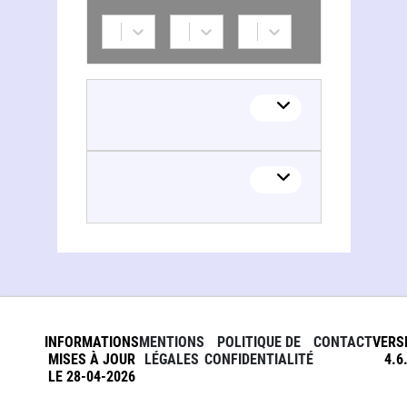
Alan M. Slater
Alan M. Slater
INFORMATIONS
MENTIONS
POLITIQUE DE
CONTACT
VERS
MISES À JOUR
LÉGALES
CONFIDENTIALITÉ
4.6
LE 28-04-2026