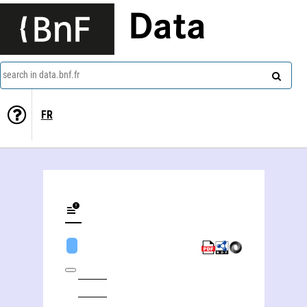
Data
search in data.bnf.fr
FR