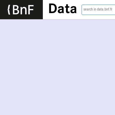
Data
search in data.bnf.fr