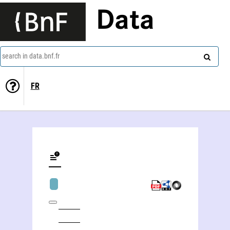
Data
search in data.bnf.fr
FR