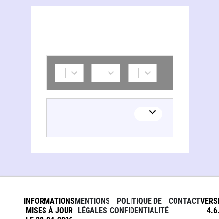
INFORMATIONS
MENTIONS
POLITIQUE DE
CONTACT
VERS
MISES À JOUR
LÉGALES
CONFIDENTIALITÉ
4.6