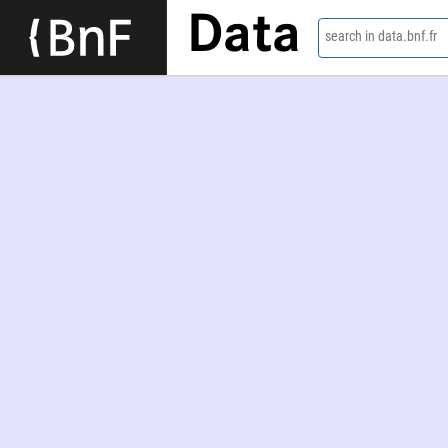
Data
search in data.bnf.fr