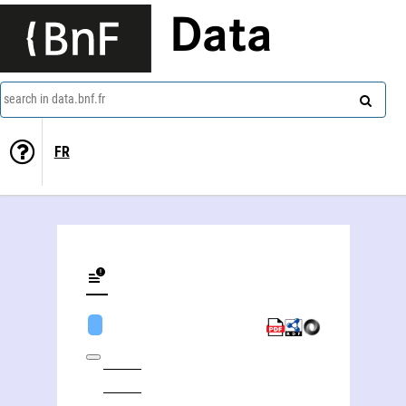
Data
search in data.bnf.fr
FR