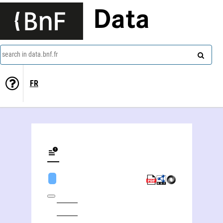
Data
search in data.bnf.fr
FR