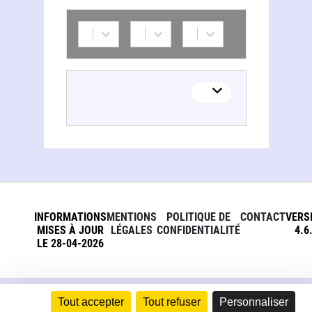
INFORMATIONS
MENTIONS
POLITIQUE DE
CONTACT
VERS
MISES À JOUR
LÉGALES
CONFIDENTIALITÉ
4.6
LE 28-04-2026
Tout accepter
Tout refuser
Personnaliser